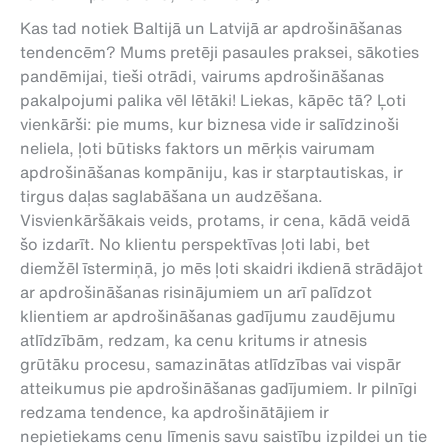
Kas tad notiek Baltijā un Latvijā ar apdrošināšanas
tendencēm? Mums pretēji pasaules praksei, sākoties
pandēmijai, tieši otrādi, vairums apdrošināšanas
pakalpojumi palika vēl lētāki! Liekas, kāpēc tā? Ļoti
vienkārši: pie mums, kur biznesa vide ir salīdzinoši
neliela, ļoti būtisks faktors un mērķis vairumam
apdrošināšanas kompāniju, kas ir starptautiskas, ir
tirgus daļas saglabāšana un audzēšana.
Visvienkāršākais veids, protams, ir cena, kādā veidā
šo izdarīt. No klientu perspektīvas ļoti labi, bet
diemžēl īstermiņā, jo mēs ļoti skaidri ikdienā strādājot
ar apdrošināšanas risinājumiem un arī palīdzot
klientiem ar apdrošināšanas gadījumu zaudējumu
atlīdzībām, redzam, ka cenu kritums ir atnesis
grūtāku procesu, samazinātas atlīdzības vai vispār
atteikumus pie apdrošināšanas gadījumiem. Ir pilnīgi
redzama tendence, ka apdrošinātājiem ir
nepietiekams cenu līmenis savu saistību izpildei un tie