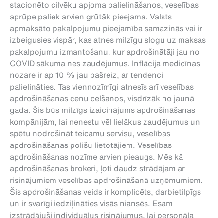
stacionēto cilvēku apjoma palielināšanos, veselības
aprūpe paliek arvien grūtāk pieejama. Valsts
apmaksāto pakalpojumu pieejamība samazinās vai ir
izbeigusies vispār, kas atnes milzīgu slogu uz maksas
pakalpojumu izmantošanu, kur apdrošinātāji jau no
COVID sākuma nes zaudējumus. Inflācija medicīnas
nozarē ir ap 10 % jau pašreiz, ar tendenci
palielināties. Tas viennozīmīgi atnesīs arī veselības
apdrošināšanas cenu celšanos, visdrīzāk no jaunā
gada. Šis būs milzīgs izaicinājums apdrošināšanas
kompānijām, lai nenestu vēl lielākus zaudējumus un
spētu nodrošināt teicamu servisu, veselības
apdrošināšanas polišu lietotājiem. Veselības
apdrošināšanas nozīme arvien pieaugs. Mēs kā
apdrošināšanas brokeri, ļoti daudz strādājam ar
risinājumiem veselības apdrošināšanā uzņēmumiem.
Šis apdrošināšanas veids ir komplicēts, darbietilpīgs
un ir svarīgi iedziļināties visās niansēs. Esam
izstrādājuši individuālus risinājumus, lai personāla