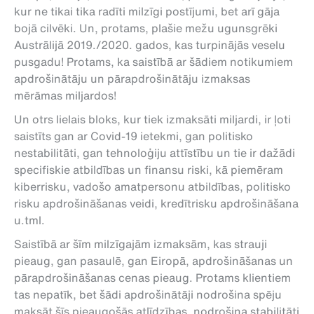
kur ne tikai tika radīti milzīgi postījumi, bet arī gāja
bojā cilvēki. Un, protams, plašie mežu ugunsgrēki
Austrālijā 2019./2020. gados, kas turpinājās veselu
pusgadu! Protams, ka saistībā ar šādiem notikumiem
apdrošinātāju un pārapdrošinātāju izmaksas
mērāmas miljardos!
Un otrs lielais bloks, kur tiek izmaksāti miljardi, ir ļoti
saistīts gan ar Covid-19 ietekmi, gan politisko
nestabilitāti, gan tehnoloģiju attīstību un tie ir dažādi
specifiskie atbildības un finansu riski, kā piemēram
kiberrisku, vadošo amatpersonu atbildības, politisko
risku apdrošināšanas veidi, kredītrisku apdrošināšana
u.tml.
Saistībā ar šīm milzīgajām izmaksām, kas strauji
pieaug, gan pasaulē, gan Eiropā, apdrošināšanas un
pārapdrošināšanas cenas pieaug. Protams klientiem
tas nepatīk, bet šādi apdrošinātāji nodrošina spēju
maksāt šīs pieaugošās atlīdzības, nodrošina stabilitāti