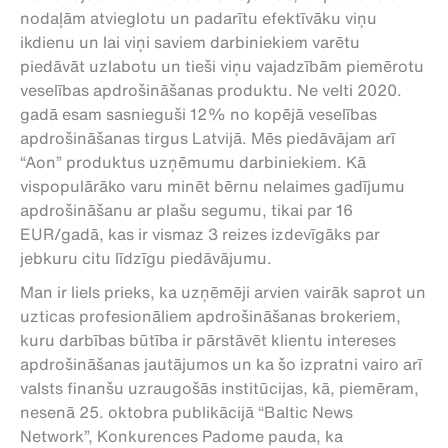
nodaļām atvieglotu un padarītu efektīvāku viņu
ikdienu un lai viņi saviem darbiniekiem varētu
piedāvāt uzlabotu un tieši viņu vajadzībām piemērotu
veselības apdrošināšanas produktu. Ne velti 2020.
gadā esam sasnieguši 12% no kopējā veselības
apdrošināšanas tirgus Latvijā. Mēs piedāvājam arī
“Aon” produktus uzņēmumu darbiniekiem. Kā
vispopulārāko varu minēt bērnu nelaimes gadījumu
apdrošināšanu ar plašu segumu, tikai par 16
EUR/gadā, kas ir vismaz 3 reizes izdevīgāks par
jebkuru citu līdzīgu piedāvājumu.
Man ir liels prieks, ka uzņēmēji arvien vairāk saprot un
uzticas profesionāliem apdrošināšanas brokeriem,
kuru darbības būtība ir pārstāvēt klientu intereses
apdrošināšanas jautājumos un ka šo izpratni vairo arī
valsts finanšu uzraugošās institūcijas, kā, piemēram,
nesenā 25. oktobra publikācijā “Baltic News
Network”, Konkurences Padome pauda, ka