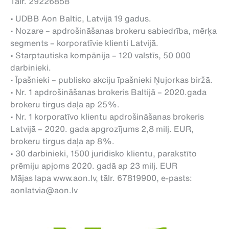
Tālr. 29226858
• UDBB Aon Baltic, Latvijā 19 gadus.
• Nozare – apdrošināšanas brokeru sabiedrība, mērķa
segments – korporatīvie klienti Latvijā.
• Starptautiska kompānija – 120 valstīs, 50 000
darbinieki.
• Īpašnieki – publisko akciju īpašnieki Ņujorkas biržā.
• Nr. 1 apdrošināšanas brokeris Baltijā – 2020.gada
brokeru tirgus daļa ap 25%.
• Nr. 1 korporatīvo klientu apdrošināšanas brokeris
Latvijā – 2020. gada apgrozījums 2,8 milj. EUR,
brokeru tirgus daļa ap 8%.
• 30 darbinieki, 1500 juridisko klientu, parakstīto
prēmiju apjoms 2020. gadā ap 23 milj. EUR
Mājas lapa www.aon.lv, tālr. 67819900, e-pasts:
aonlatvia@aon.lv