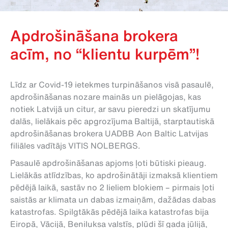
Apdrošināšana brokera
acīm, no “klientu kurpēm”!
Līdz ar Covid-19 ietekmes turpināšanos visā pasaulē,
apdrošināšanas nozare mainās un pielāgojas, kas
notiek Latvijā un citur, ar savu pieredzi un skatījumu
dalās, lielākais pēc apgrozījuma Baltijā, starptautiskā
apdrošināšanas brokera UADBB Aon Baltic Latvijas
filiāles vadītājs VITIS NOLBERGS.
Pasaulē apdrošināšanas apjoms ļoti būtiski pieaug.
Lielākās atlīdzības, ko apdrošinātāji izmaksā klientiem
pēdējā laikā, sastāv no 2 lieliem blokiem – pirmais ļoti
saistās ar klimata un dabas izmaiņām, dažādas dabas
katastrofas. Spilgtākās pēdējā laika katastrofas bija
Eiropā, Vācijā, Beniluksa valstīs, plūdi šī gada jūlijā,