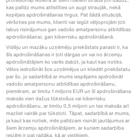
profesionāļi ikdienā ar šiem riskiem strādā ļoti daudz,
kas palīdz mums attīstīties un augt straujāk, nekā
kopējais apdrošināšanas tirgus. Pat šādā situācijā,
vēršoties pie mums, klienti var iegūt vēljoprojām ļoti
labus risinājumus gan vadošo amatpersonu atbildības
apdrošināšanai, gan kiberrisku apdrošināšanā.
Vidēju un mazāku uzņēmēju priekšstats parasti ir, ka
šīs apdrošināšanas ir ļoti dārgas un vai no ārzemju
apdrošinātājiem ko varēs dabūt, ja kaut kas notiks.
Vēlos iedrošināt šos uzņēmējus un kliedēt priekšstatu
par šo, jo sadarbībā ar mums iespējams apdrošināt
vadošo amatpersonu atbildības apdrošināšanu,
piemēram, ar limitu 1 miljons EUR un šī apdrošināšana
maksās vien dažus tūkstošus vai kiberrisku
apdrošināšanu, ar limitu 0,5 miljoni un tas maksās arī
mazliet vairāk par tūkstoti. Tāpat, sadarbībā ar mums,
ja kaut kas notiek, mēs palīdzam risināt jautājumus ar
šiem ārzemju apdrošinātājiem, ar kuriem sadarbība
reizēm ir pat raitāka, kā ar vietējiem.