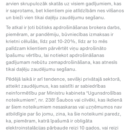
arvien skrupulozāk skatās uz visiem gadījumiem, kas
ir saprotams, bet klientiem pie atlīdzībām nes vilšanos
un bieži vien tikai daļēju zaudējumu segšanu.
Te atkal ir ļoti būtisks apdrošināšanas brokera darbs,
piemēram, ar pandēmiju, būvniecības izmaksas ir
krietni cēlušās, līdz pat 10-20%, līdz ar to mēs
palīdzam klientiem pārvērtēt viņu apdrošināto
īpašumu vērtību, lai notiekot apdrošināšanas
gadījumam nebūtu zemapdrošināšana, kas atnesīs
tikai daļēju zaudējumu segšanu.
Pēdējā laikā ir arī tendence, sevišķi privātajā sektorā,
atteikt zaudējumus, kas saistīti ar sabiedrības
neinformētību par Ministru kabineta “Ugunsdrošības
noteikumiem”, nr. 238! Šaubos vai cilvēki, kas ikdienā
ar šiem noteikumiem nesaskaras vai uzņēmumos nav
atbildīgie par šo jomu, zina, ka šie noteikumi paredz,
ka, piemēram, katrā īpašumā ir obligāta
elektroinstalācijas pārbaude reizi 10 gados, vai reizi