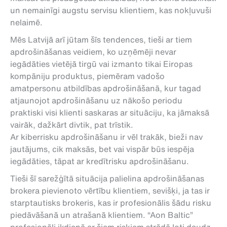
un nemainīgi augstu servisu klientiem, kas nokļuvuši
nelaimē.
Mēs Latvijā arī jūtam šīs tendences, tieši ar tiem
apdrošināšanas veidiem, ko uzņēmēji nevar
iegādāties vietējā tirgū vai izmanto tikai Eiropas
kompāniju produktus, piemēram vadošo
amatpersonu atbildības apdrošināšanā, kur tagad
atjaunojot apdrošināšanu uz nākošo periodu
praktiski visi klienti saskaras ar situāciju, ka jāmaksā
vairāk, dažkārt divtik, pat trīstik.
Ar kiberrisku apdrošināšanu ir vēl trakāk, bieži nav
jautājums, cik maksās, bet vai vispār būs iespēja
iegādāties, tāpat ar kredītrisku apdrošināšanu.
Tieši šī sarežģītā situācija palielina apdrošināšanas
brokera pievienoto vērtību klientiem, sevišķi, ja tas ir
starptautisks brokeris, kas ir profesionālis šādu risku
piedāvāšanā un atrašanā klientiem. “Aon Baltic”