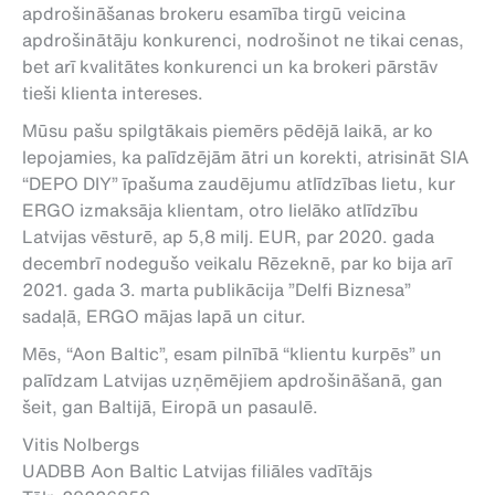
apdrošināšanas brokeru esamība tirgū veicina
apdrošinātāju konkurenci, nodrošinot ne tikai cenas,
bet arī kvalitātes konkurenci un ka brokeri pārstāv
tieši klienta intereses.
Mūsu pašu spilgtākais piemērs pēdējā laikā, ar ko
lepojamies, ka palīdzējām ātri un korekti, atrisināt SIA
“DEPO DIY” īpašuma zaudējumu atlīdzības lietu, kur
ERGO izmaksāja klientam, otro lielāko atlīdzību
Latvijas vēsturē, ap 5,8 milj. EUR, par 2020. gada
decembrī nodegušo veikalu Rēzeknē, par ko bija arī
2021. gada 3. marta publikācija ”Delfi Biznesa”
sadaļā, ERGO mājas lapā un citur.
Mēs, “Aon Baltic”, esam pilnībā “klientu kurpēs” un
palīdzam Latvijas uzņēmējiem apdrošināšanā, gan
šeit, gan Baltijā, Eiropā un pasaulē.
Vitis Nolbergs
UADBB Aon Baltic Latvijas filiāles vadītājs