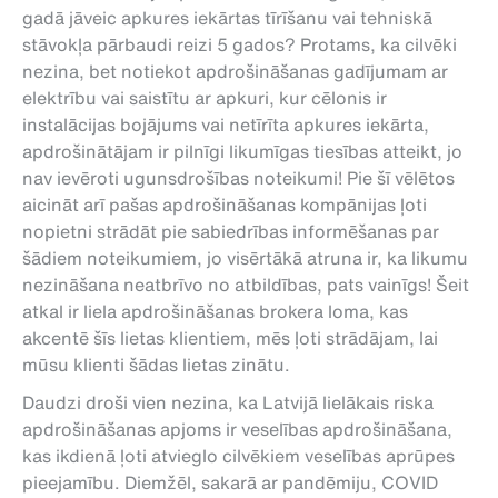
gadā jāveic apkures iekārtas tīrīšanu vai tehniskā
stāvokļa pārbaudi reizi 5 gados? Protams, ka cilvēki
nezina, bet notiekot apdrošināšanas gadījumam ar
elektrību vai saistītu ar apkuri, kur cēlonis ir
instalācijas bojājums vai netīrīta apkures iekārta,
apdrošinātājam ir pilnīgi likumīgas tiesības atteikt, jo
nav ievēroti ugunsdrošības noteikumi! Pie šī vēlētos
aicināt arī pašas apdrošināšanas kompānijas ļoti
nopietni strādāt pie sabiedrības informēšanas par
šādiem noteikumiem, jo visērtākā atruna ir, ka likumu
nezināšana neatbrīvo no atbildības, pats vainīgs! Šeit
atkal ir liela apdrošināšanas brokera loma, kas
akcentē šīs lietas klientiem, mēs ļoti strādājam, lai
mūsu klienti šādas lietas zinātu.
Daudzi droši vien nezina, ka Latvijā lielākais riska
apdrošināšanas apjoms ir veselības apdrošināšana,
kas ikdienā ļoti atvieglo cilvēkiem veselības aprūpes
pieejamību. Diemžēl, sakarā ar pandēmiju, COVID