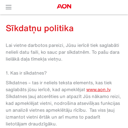
Sīkdatņu politika
Lai vietne darbotos pareizi, Jūsu ierīcē tiek saglabāti
nelieli datu faili, ko sauc par sīkdatnēm. To pašu dara
lielākā daļa tīmekļa vietņu.
1. Kas ir sīkdatnes?
Sīkdatnes – tas ir neliels teksta elements, kas tiek
saglabāts jūsu ierīcē, kad apmeklējat
www.aon.lv
.
Sīkdatnes ļauj atcerēties un atpazīt Jūs nākamo reizi,
kad apmeklējat vietni, nodrošina atsevišķas funkcijas
un analizē vietnes apmeklētāju rīcību. Tas viss ļauj
izmantot vietni ērtāk un arī mums to padarīt
lietotājam draudzīgāku.