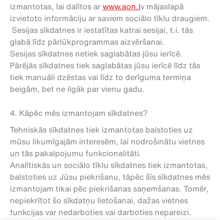
izmantotas, lai dalītos ar
www.aon.l
v mājaslapā
izvietoto informāciju ar saviem sociālo tīklu draugiem.
Sesijas sīkdatnes ir iestatītas katrai sesijai, t.i. tās
glabā līdz pārlūkprogrammas aizvēršanai.
Sesijas sīkdatnes netiek saglabātas jūsu ierīcē.
Pārējās sīkdatnes tiek saglabātas jūsu ierīcē līdz tās
tiek manuāli dzēstas vai līdz to derīguma termiņa
beigām, bet ne ilgāk par vienu gadu.
4. Kāpēc mēs izmantojam sīkdatnes?
Tehniskās sīkdatnes tiek izmantotas balstoties uz
mūsu likumīgajām interesēm, lai nodrošinātu vietnes
un tās pakalpojumu funkcionalitāti.
Analītiskās un sociālo tīklu sīkdatnes tiek izmantotas,
balstoties uz Jūsu piekrišanu, tāpēc šīs sīkdatnes mēs
izmantojam tikai pēc piekrišanas saņemšanas. Tomēr,
nepiekrītot šo sīkdatņu lietošanai, dažas vietnes
funkcijas var nedarboties vai darboties nepareizi.