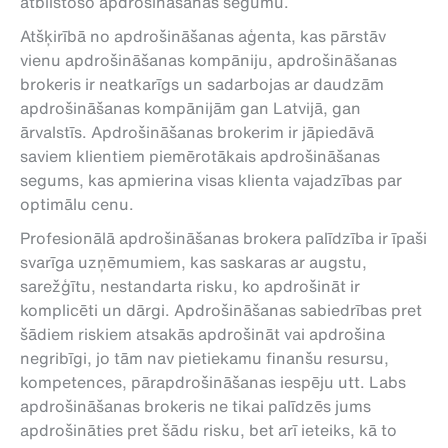
atbilstošo apdrošināšanas segumu.
Atšķirībā no apdrošināšanas aģenta, kas pārstāv
vienu apdrošināšanas kompāniju, apdrošināšanas
brokeris ir neatkarīgs un sadarbojas ar daudzām
apdrošināšanas kompānijām gan Latvijā, gan
ārvalstīs. Apdrošināšanas brokerim ir jāpiedāvā
saviem klientiem piemērotākais apdrošināšanas
segums, kas apmierina visas klienta vajadzības par
optimālu cenu.
Profesionālā apdrošināšanas brokera palīdzība ir īpaši
svarīga uzņēmumiem, kas saskaras ar augstu,
sarežģītu, nestandarta risku, ko apdrošināt ir
komplicēti un dārgi. Apdrošināšanas sabiedrības pret
šādiem riskiem atsakās apdrošināt vai apdrošina
negribīgi, jo tām nav pietiekamu finanšu resursu,
kompetences, pārapdrošināšanas iespēju utt. Labs
apdrošināšanas brokeris ne tikai palīdzēs jums
apdrošināties pret šādu risku, bet arī ieteiks, kā to